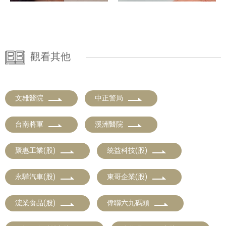
觀看其他
文雄醫院
中正警局
台南將軍
溪洲醫院
聚惠工業(股)
統益科技(股)
永驊汽車(股)
東哥企業(股)
浤業食品(股)
偉聯六九碼頭