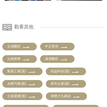
觀看其他
文雄醫院
中正警局
台南將軍
溪洲醫院
聚惠工業(股)
統益科技(股)
永驊汽車(股)
東哥企業(股)
立揚通運(股)
偉聯六九碼頭