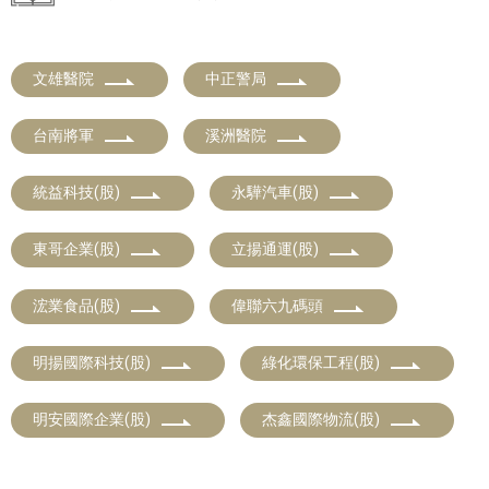
文雄醫院
中正警局
台南將軍
溪洲醫院
統益科技(股)
永驊汽車(股)
東哥企業(股)
立揚通運(股)
浤業食品(股)
偉聯六九碼頭
明揚國際科技(股)
綠化環保工程(股)
明安國際企業(股)
杰鑫國際物流(股)