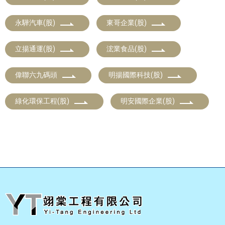
永驊汽車(股)
東哥企業(股)
立揚通運(股)
浤業食品(股)
偉聯六九碼頭
明揚國際科技(股)
綠化環保工程(股)
明安國際企業(股)