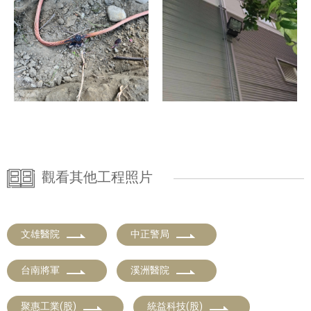
觀看其他工程照片
文雄醫院
中正警局
台南將軍
溪洲醫院
聚惠工業(股)
統益科技(股)