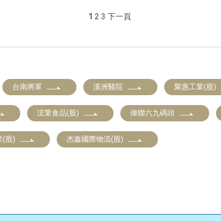
1
2
3
下一頁
台南將軍
溪洲醫院
聚惠工業(股)
浤業食品(股)
偉聯六九碼頭
(股)
杰鑫國際物流(股)