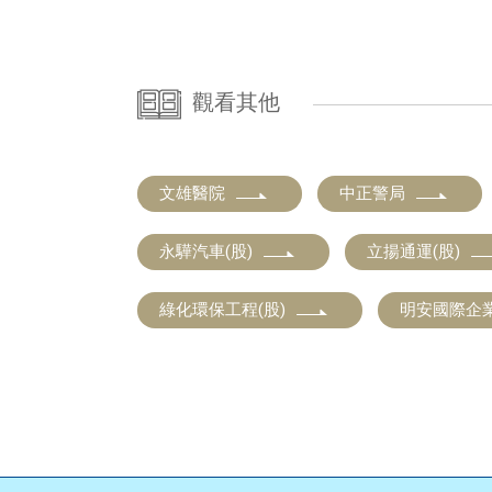
觀看其他
文雄醫院
中正警局
永驊汽車(股)
立揚通運(股)
綠化環保工程(股)
明安國際企業