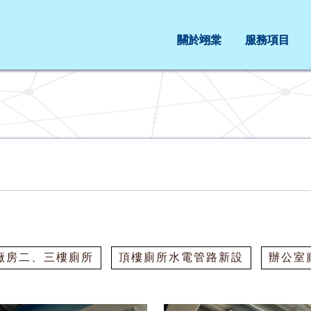
關於翊棠
服務項目
廠房二、三樓廁所
頂樓廁所水電管路新設
辦公室