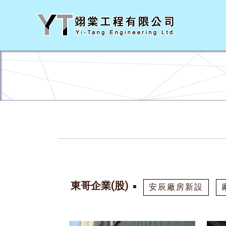
東哥企業(股)
安辰廠房新設