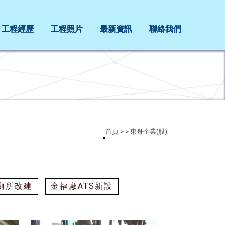
工程經歷
工程照片
最新資訊
聯絡我們
首頁
>
> 東哥企業(股)
廁所改建
金福廠ATS新設