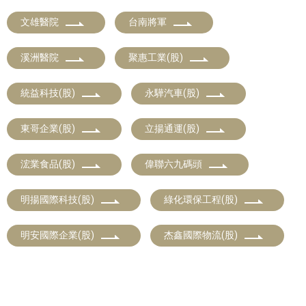
文雄醫院
台南將軍
溪洲醫院
聚惠工業(股)
統益科技(股)
永驊汽車(股)
東哥企業(股)
立揚通運(股)
浤業食品(股)
偉聯六九碼頭
明揚國際科技(股)
綠化環保工程(股)
明安國際企業(股)
杰鑫國際物流(股)