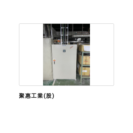
聚惠工業(股)