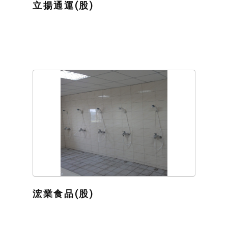
立揚通運(股)
浤業食品(股)