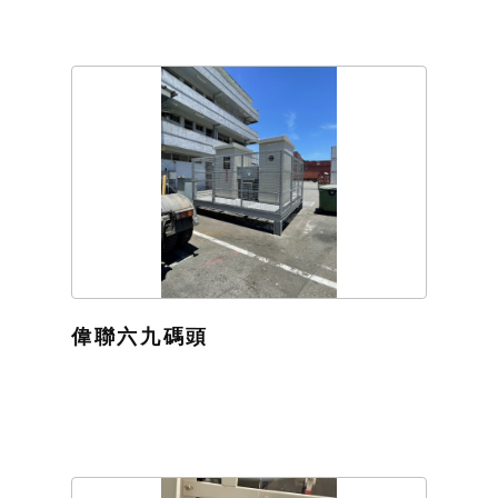
偉聯六九碼頭