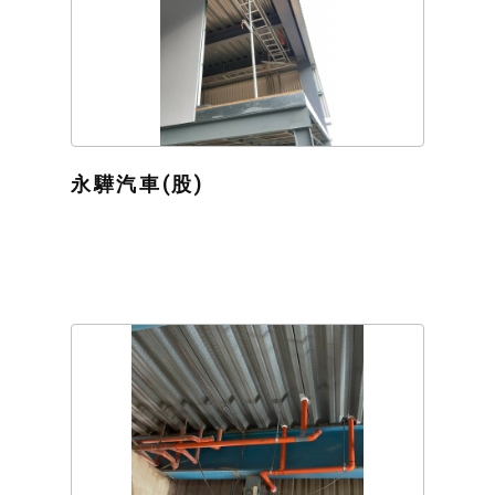
永驊汽車(股)