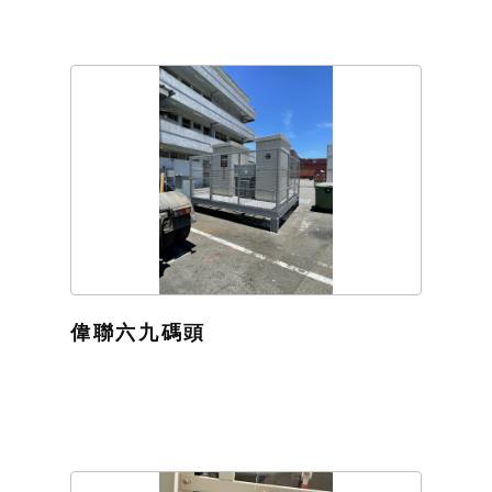
偉聯六九碼頭