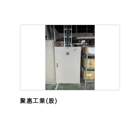
聚惠工業(股)