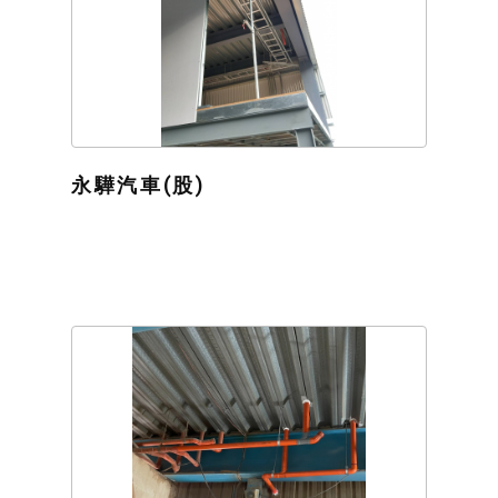
永驊汽車(股)