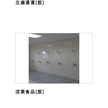
立揚通運(股)
浤業食品(股)