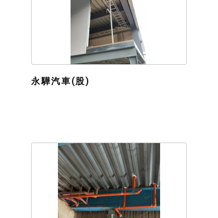
永驊汽車(股)