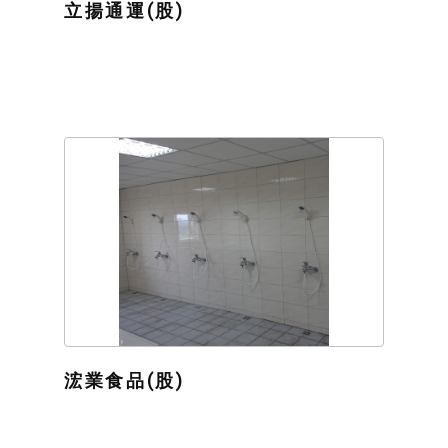
立揚通運(股)
浤業食品(股)