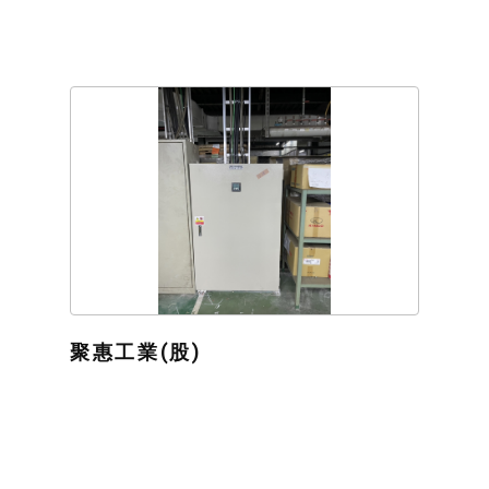
聚惠工業(股)