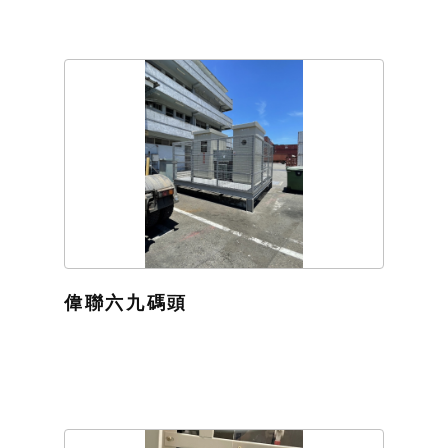
偉聯六九碼頭